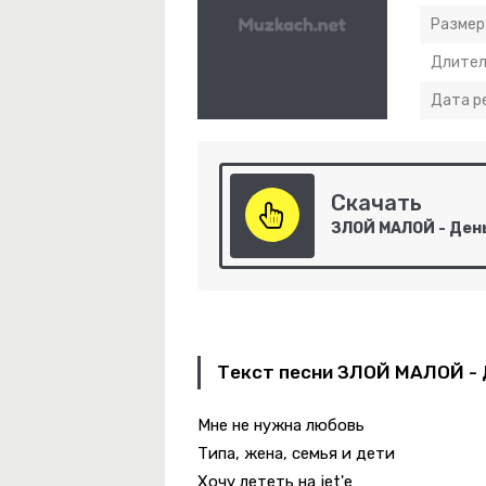
Размер
Длител
Дата р
а
Скачать
е Хочу Кричать
ЗЛОЙ МАЛОЙ - Ден
уфли, Красные
Текст песни ЗЛОЙ МАЛОЙ - 
Мне не нужна любовь
Типа, жена, семья и дети
я Сегодня Вдруг Послали
Хочу лететь на jet'e