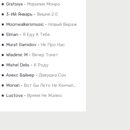
Gratsiya
-
Мэрилин Монро
3-Ий Январь
-
Вишня 2 0
Moonwalkersmusic
-
Новый Вираж
Elman
-
Я Еду К Тебе
Murat Gamidov
-
Не Про Нас
Wladimir. M
-
Вечер Тонет
Mishel Delis
-
К Роду
Алекс Вайнер
-
Девушка Сон
Monari
-
Вот Бы Лето Не Кончалось
Lustova
-
Время Не Жалко