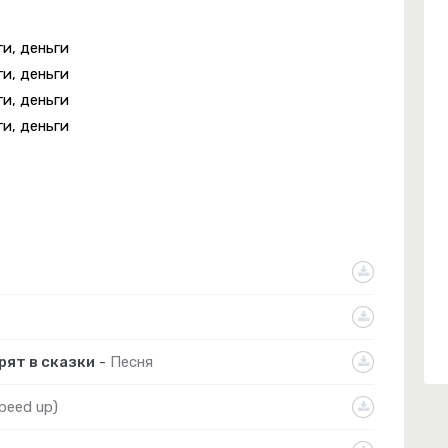
ги, деньги
ги, деньги
ги, деньги
ги, деньги
рят в сказки
-
Песня
peed up)