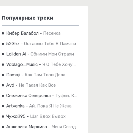
Популярные треки
Кибер Балабол
-
Песенка
52Ghz
-
Оставлю Тебя В Памяти
Loliden Ai
-
Обними Мои Страхи
Voblago_Music
-
Я О Тебе Хочу Кричать
Damaji
-
Как Там Твои Дела
Avd
-
Не Такая Как Все
Снежинка Северянка
-
Туфли, Красные
Artvenka
-
Ай, Пока Я Не Жена
Чужой95
-
Шаг Вдох Выдох
Анжелика Маркиза
-
Меня Сегодня Вдруг Послали