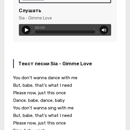
Слушать
Sia - Gimme Love
режде Уже Не Будет..
00:00
…
Текст песни Sia - Gimme Love
You don't wanna dance with me
But, babe, that's what I need
Please now, just this once
ай Веселей !
Dance, babe, dance, baby
You don't wanna sing with me
But, babe, that's what I need
Please now, just this once