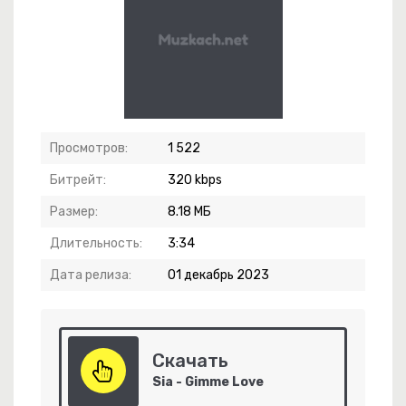
Просмотров:
1 522
Битрейт:
320 kbps
Размер:
8.18 МБ
Длительность:
3:34
Дата релиза:
01 декабрь 2023
Скачать
 Rebel
Sia - Gimme Love