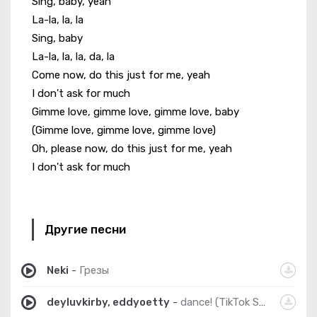
Sing, baby, yeah
La-la, la, la
Sing, baby
La-la, la, la, da, la
Come now, do this just for me, yeah
I don't ask for much
Gimme love, gimme love, gimme love, baby
(Gimme love, gimme love, gimme love)
Oh, please now, do this just for me, yeah
I don't ask for much
Другие песни
Neki
-
Грезы
deyluvkirby, eddyoetty
-
dance! (TikTok Sped Up)