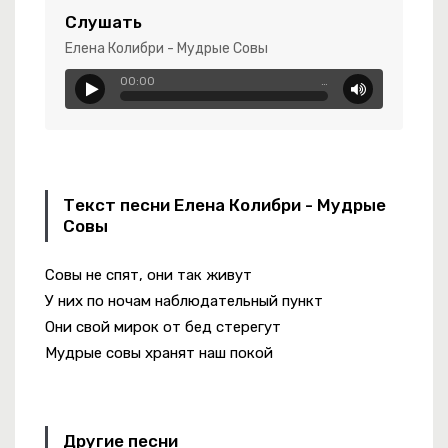
Слушать
Елена Колибри - Мудрые Совы
00:00
…
Текст песни Елена Колибри - Мудрые
Совы
Совы не спят, они так живут
У них по ночам наблюдательный пункт
овенная
Они свой мирок от бед стерегут
Мудрые совы хранят наш покой
Другие песни