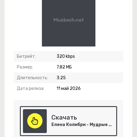
чты Сбываются
Битрейт:
320 kbps
Размер:
7.82 МБ
 Жизнь
Длительность:
3:25
Дата релиза:
11 май 2026
Скачать
Елена Колибри - Мудрые Совы