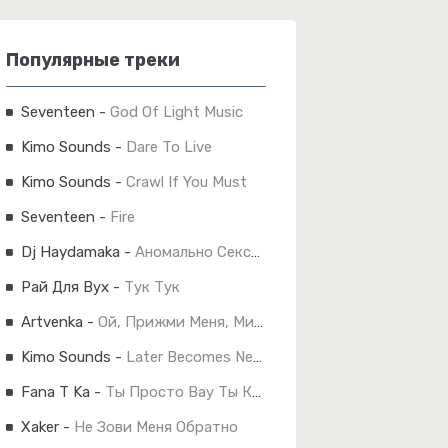
Популярные треки
Seventeen
-
God Of Light Music
Kimo Sounds
-
Dare To Live
Kimo Sounds
-
Crawl If You Must
Seventeen
-
Fire
Dj Haydamaka
-
Аномально Сексуальна
Рай Для Вух
-
Тук Тук
Artvenka
-
Ой, Прижми Меня, Милок!
Kimo Sounds
-
Later Becomes Never
Fana T Ka
-
Ты Просто Вау Ты Космос
Xaker
-
Не Зови Меня Обратно