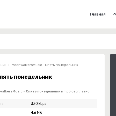
Главная
Р
инки
MoonwalkersMusic - Опять понедельник
Опять понедельник
alkersMusic - Опять понедельник
в mp3 бесплатно
т:
320 kbps
:
4.6 МБ