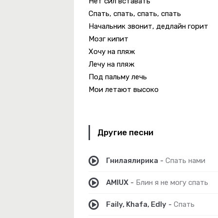
Нет сил вставать
Спать, спать, спать, спать
Начальник звонит, дедлайн горит
Мозг кипит
Хочу на пляж
нь Учила Быть Людьми
Лечу на пляж
ala Girl
Под пальму лечь
Мои летают высоко
Другие песни
Гнилаялирика
-
Спать нами
AMIUX
-
Блин я не могу спать
Faily, Khafa, Edly
-
Спать