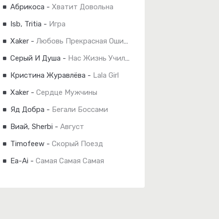
Абрикоса
-
Хватит Довольна
Isb, Tritia
-
Игра
Xaker
-
Любовь Прекрасная Ошибка
Серый И Душа
-
Нас Жизнь Учила Быть Людьми
Кристина Журавлёва
-
Lala Girl
Xaker
-
Сердце Мужчины
Яд Добра
-
Бегали Боссами
Виай, Sherbi
-
Август
Timofeew
-
Скорый Поезд
Ea-Ai
-
Самая Самая Самая