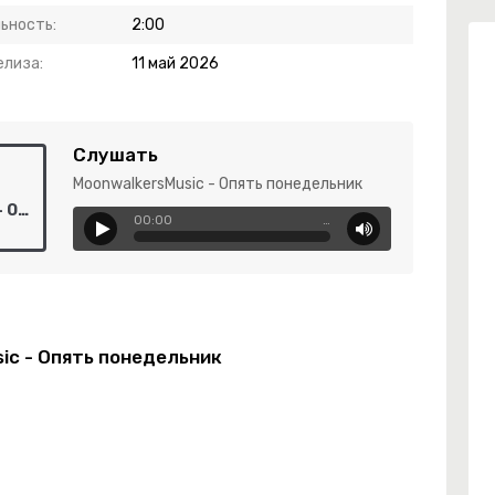
ьность:
2:00
елиза:
11 май 2026
Слушать
MoonwalkersMusic - Опять понедельник
MoonwalkersMusic - Опять понедельник
00:00
…
ic - Опять понедельник