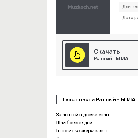
Длител
Дата р
-
Эхо Прошлых Лет
Скачать
Ратный - БПЛА
ып Қанды Көзімді Үздейімінде Өзімді
Текст песни Ратный - БПЛА
За лентой в дымке мглы
Шли боевые дни
Готовит «хакер» взлет