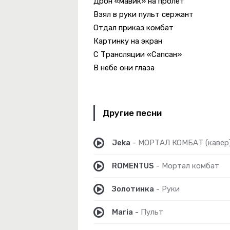
Дрон «мавик» на пролет
чко
Взял в руки пульт сержант
Отдал приказ комбат
Картинку на экран
С Трансляции «Сапсан»
В небе они глаза
 Яд
Разрушил Все Мои Пароли
Другие песни
Jeka
-
МОРТАЛ КОМБАТ (кавер
ROMENTUS
-
Мортал комбат
Золотинка
-
Руки
Maria
-
Пульт