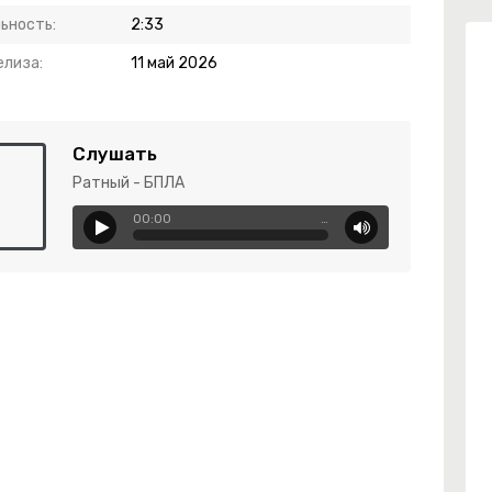
ьность:
2:33
елиза:
11 май 2026
Слушать
Ратный - БПЛА
00:00
…