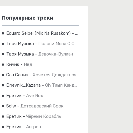
Популярные треки
Eduard Seibel (Mix Na Russkom)
-
Эхо Прошлых Лет
Твоя Музыка
-
Позови Меня С Собой
Твоя Музыка
-
Девочка-Вулкан
Кичик
-
Нвд
Сан Саныч
-
Хочется Дождаться Мира
Dnevnik_Kazaha
-
Oh Таңып Қанды Көзімді Үздейімінде Өзімді
Еретик
-
Ave Nox
Sdlw
-
Детсадовский Срок
Еретик
-
Чёрный Корабль
Еретик
-
Ангрон