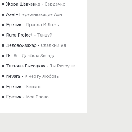
Жора Шевченко
-
Сердечко
Azel
-
Переживающие Ахи
Еретик
-
Правда И Ложь
Runa Project
-
Танцуй
Деловойзахар
-
Сладкий Яд
Rs-Ai
-
Далёкая Звезда
Татьяна Высоцкая
-
Ты Разрушил Все Мои Пароли
Nevara
-
К Чёрту Любовь
Еретик
-
Квикос
Еретик
-
Моё Слово