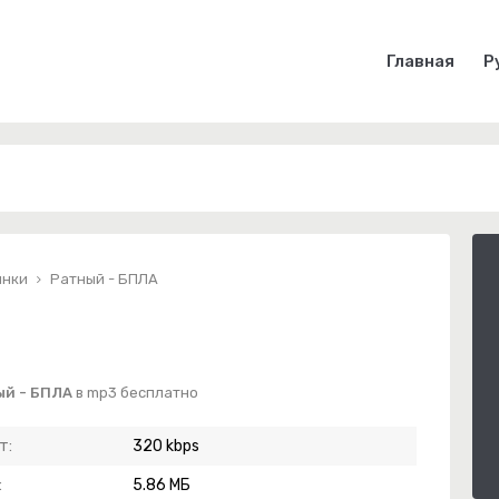
Главная
Р
инки
Ратный - БПЛА
ый - БПЛА
в mp3 бесплатно
т:
320 kbps
:
5.86 МБ