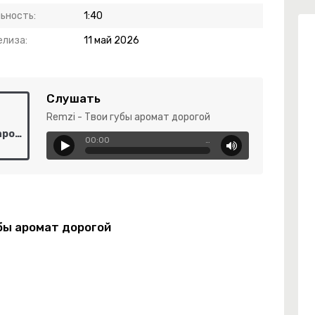
ьность:
1:40
елиза:
11 май 2026
Слушать
Remzi - Твои губы аромат дорогой
Remzi - Твои губы аромат дорогой
00:00
…
убы аромат дорогой