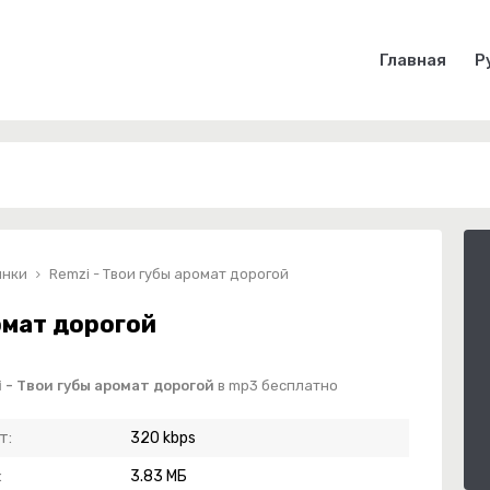
Главная
Р
инки
Remzi - Твои губы аромат дорогой
омат дорогой
 - Твои губы аромат дорогой
в mp3 бесплатно
т:
320 kbps
:
3.83 МБ