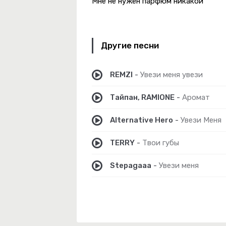
Мне не нужен парфюм никакой
-
Код 2.0
Другие песни
-
Голубые Глазки
REMZI
-
Увези меня увези
Тайпан, RAMIONE
-
Аромат
ke Shit
Alternative Hero
-
Увези Меня
 Женишься
TERRY
-
Твои губы
-
Герой Не Твоего Романа
Stepagaaa
-
Увези меня