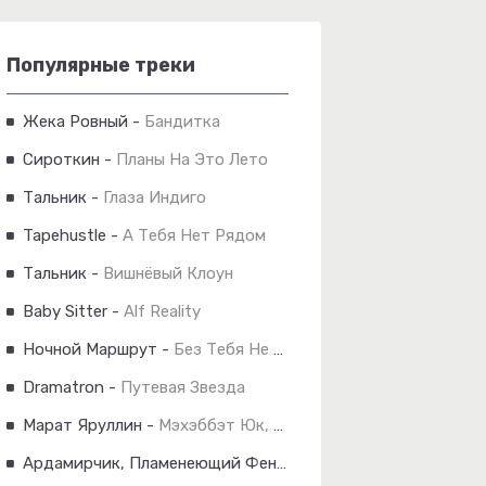
Популярные треки
Жека Ровный
-
Бандитка
Сироткин
-
Планы На Это Лето
Тальник
-
Глаза Индиго
Tapehustle
-
А Тебя Нет Рядом
Тальник
-
Вишнёвый Клоун
Baby Sitter
-
Alf Reality
Ночной Маршрут
-
Без Тебя Не Могу Уснуть
Dramatron
-
Путевая Звезда
Марат Яруллин
-
Мэхэббэт Юк, Димэ!
Ардамирчик, Пламенеющий Феникс
-
Незабудка