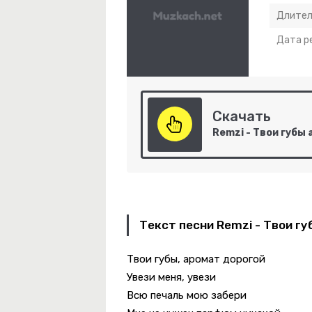
Длител
Дата р
Скачать
ебя Не Могу Уснуть
Текст песни Remzi - Твои г
Твои губы, аромат дорогой
эт Юк, Димэ!
Увези меня, увези
-
Незабудка
Всю печаль мою забери