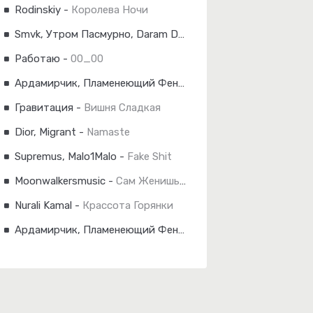
Rodinskiy
-
Королева Ночи
Smvk, Утром Пасмурно, Daram Dam
-
Код 2.0
Работаю
-
00_00
Ардамирчик, Пламенеющий Феникс
-
Голубые Глазки
Гравитация
-
Вишня Сладкая
Dior, Migrant
-
Namaste
Supremus, Malo1Malo
-
Fake Shit
Moonwalkersmusic
-
Сам Женишься
Nurali Kamal
-
Крассота Горянки
Ардамирчик, Пламенеющий Феникс
-
Герой Не Твоего Ром