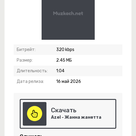
режде Уже Не Будет..
Битрейт:
320 kbps
Размер:
2.45 МБ
Длительность:
1:04
Дата релиза:
16 май 2026
ай Веселей !
Скачать
елей Сахарина
Azel - Жанна жанетта