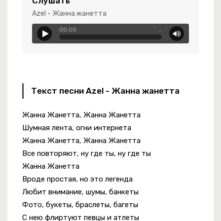
Слушать
Azel - Жанна жанетта
00:00
…
-
Урожай
я Тропиночка
чатера
Текст песни Azel - Жанна жанетта
Жанна Жанетта, Жанна Жанетта
Шумная лента, огни интернета
Жанна Жанетта, Жанна Жанетта
Все повторяют, ну где ты, ну где ты
Жанна Жанетта
Вроде простая, но это легенда
Любит внимание, шумы, банкеты
Фото, букеты, браслеты, багеты
С нею флиртуют певцы и атлеты