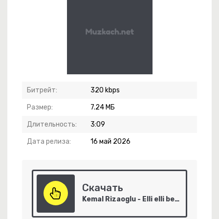
ай Нарушим Законы
Битрейт:
320 kbps
ажды Умру
Размер:
7.24 МБ
вайся Дома
Длительность:
3:09
 Дорога
Дата релиза:
16 май 2026
Скачать
Kemal Rizaoglu - Elli elli ben vurdum