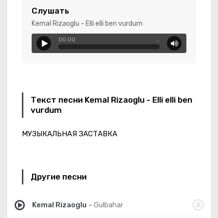
Служба Поддержки
Слушать
остянка Моя
Kemal Rizaoglu - Elli elli ben vurdum
чь Только Лишь Для Нас
00:00
…
-
Наши Даргинцы
-
Кровинка
Текст песни Kemal Rizaoglu - Elli elli ben
vurdum
МУЗЫКАЛЬНАЯ ЗАСТАВКА
еня Всё Изменилось
Другие песни
Kemal Rizaoglu
-
Gulbahar