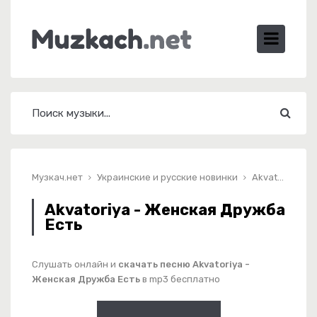
Музкач.нет
Украинские и русские новинки
Akvatoriya - Женская Дружба Есть
Akvatoriya - Женская Дружба
Есть
Слушать онлайн и
скачать песню Akvatoriya -
Женская Дружба Есть
в mp3 бесплатно