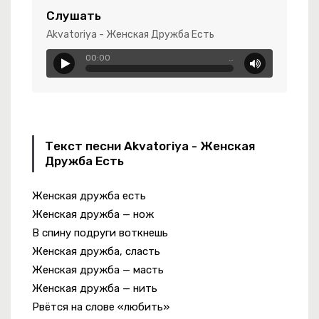
Слушать
Akvatoriya - Женская Дружба Есть
00:00
…
енька Моя
Текст песни Akvatoriya - Женская
Дружба Есть
 Бокалы
Женская дружба есть
ми
Женская дружба — нож
-
Пересвет
В спину подруги воткнешь
Женская дружба, сласть
Женская дружба — масть
Женская дружба — нить
Рвётся на слове «любить»