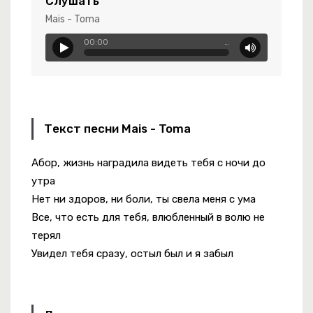
Слушать
Mais - Toma
00:00
…
-
Augusts (Cover)
Текст песни Mais - Toma
Абор, жизнь наградила видеть тебя с ночи до
утра
Нет ни здоров, ни боли, ты свела меня с ума
тая Истина
Все, что есть для тебя, влюбленный в волю не
Мне Навстречу Ветер Холодный Дует.
терял
Увидел тебя сразу, остыл был и я забыл