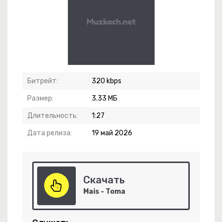
Битрейт:
320 kbps
Размер:
3.33 МБ
Длительность:
1:27
Дата релиза:
19 май 2026
н
Скачать
Mais - Toma
-
В Зеркальной Глубине