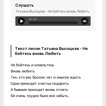
я Тропиночка
Слушать
чатера
Татьяна Высоцкая - Не бойтесь вновь Любить
00:00
…
Текст песни Татьяна Высоцкая - Не
енька Моя
бойтесь вновь Любить
Не бойтесь и осмельтесь
Вновь любить
 Бокалы
Тех, кто вас бросил, нет и смысла ждать
Одни приходят счастье подарить
А бывшие приходят вновь отнять
Ей очень трудно было всё забыть