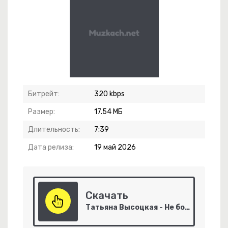
Битрейт:
320 kbps
ай Веселей !
Размер:
17.54 МБ
елей Сахарина
Длительность:
7:39
Дата релиза:
19 май 2026
Скачать
-
Урожай
Татьяна Высоцкая - Не бойтесь вновь Любить