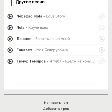
Другие песни
Nebezao, Nola
-
Love Story
Nola
-
Круче всех
Джоззи
-
Если ты не со мной
Ганвест
-
Моя Белорусочка
Тимур Темиров
-
Я тебя нашел и не хочу терять (acoustic)
Написать нам
Добавить трек