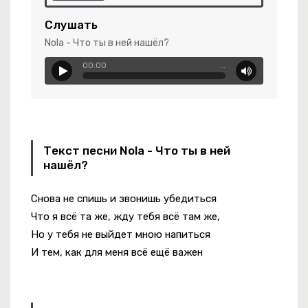
Слушать
Nola - Что ты в ней нашёл?
00:00
…
Текст песни Nola - Что ты в ней
нашёл?
 Крапива
Снова не спишь и звонишь убедиться
Что я всё та же, жду тебя всё там же,
ey Call Me Black
Но у тебя не выйдет мною напиться
И тем, как для меня всё ещё важен