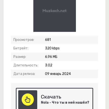
Просмотров:
681
Битрейт:
320 kbps
Размер:
6.96 МБ
Ори Ты Не Дома
Длительность:
3:02
овь Без Слов
Дата релиза:
09 январь 2024
три Только На Меня
Скачать
Nola - Что ты в ней нашёл?