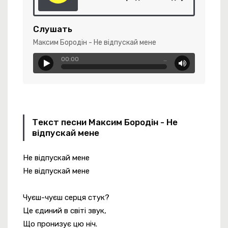
Слушать
Максим Бородін - Не відпускай мене
00:00
…
ица Урраа
-
Стервозка Позитивная
Текст песни Максим Бородін - Не
відпускай мене
Не відпускай мене
кое Усыпленье
Не відпускай мене
Чуєш-чуєш серця стук?
Це єдиний в світі звук,
Що пронизує цю ніч.