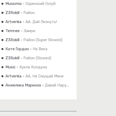
Musicmix
-
Одинокий Голуб
Z3Rokill
-
Район
Artvenka
-
Ай, Дай Лизнуть!
Temnee
-
Замри
Z3Rokill
-
Район (Super Slowed)
Катя Гордон
-
На Века
Z3Rokill
-
Район (Slowed)
Music
-
Кукла Колдуна
Artvenka
-
Ай, Не Смущай Меня
Анжелика Маркиза
-
Давай Нарушим Законы