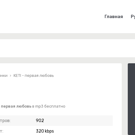
Главная
Р
инки
KETI - первая любовь
- первая любовь
в mp3 бесплатно
тров:
902
т:
320 kbps