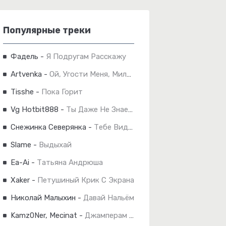
Популярные треки
Фадель
-
Я Подругам Расскажу
Artvenka
-
Ой, Угости Меня, Милок
Tisshe
-
Пока Горит
Vg Hotbit888
-
Ты Даже Не Знаешь
Снежинка Северянка
-
Тебе Видней
Slame
-
Выдыхай
Ea-Ai
-
Татьяна Андрюша
Xaker
-
Петушиный Крик С Экрана
Николай Малыхин
-
Давай Нальём
Kamz0Ner, Mecinat
-
Джамперам Сломали Ноги