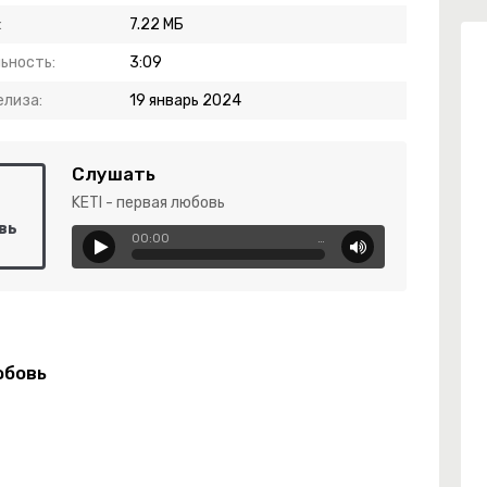
:
7.22 МБ
ьность:
3:09
елиза:
19 январь 2024
Слушать
KETI - первая любовь
овь
00:00
…
юбовь