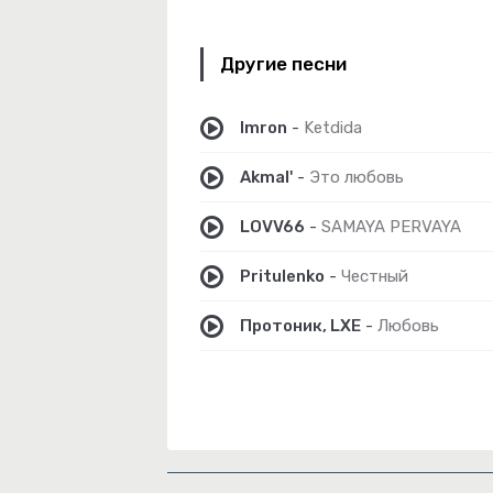
Другие песни
Imron
-
Ketdida
Akmal'
-
Это любовь
LOVV66
-
SAMAYA PERVAYA
Pritulenko
-
Честный
Протоник, LXE
-
Любовь
ай Нарушим Законы