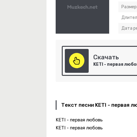
Размер
Длител
Дата р
Скачать
KETI - первая люб
ебе Видней
Текст песни KETI - первая л
й Нальём
KETI - первая любовь
KETI - первая любовь
мперам Сломали Ноги