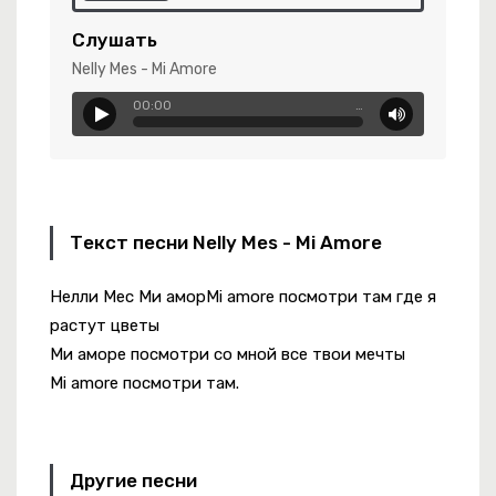
Слушать
Nelly Mes - Mi Amore
00:00
…
частье
а
Текст песни Nelly Mes - Mi Amore
е Хочу Кричать
Нелли Мес Ми аморMi amore посмотри там где я
растут цветы
Ми аморе посмотри со мной все твои мечты
Mi amore посмотри там.
Другие песни