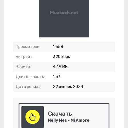
оны
Просмотров:
1 558
м Салам
Битрейт:
320 kbps
е Потанцуем
Размер:
4.49 МБ
Длительность:
1:57
Дата релиза:
22 январь 2024
Скачать
Nelly Mes - Mi Amore