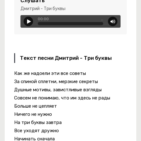
Слушать
Дмитрий - Три буквы
00:00
…
ып Қанды Көзімді Үздейімінде Өзімді
Текст песни Дмитрий - Три буквы
Как же надоели эти все советы
За спиной сплетни, мерзкие секреты
Душные мотивы, завистливые взгляды
чко
Совсем не понимаю, что им здесь не рады
Больше не цепляет
Ничего не нужно
На три буквы завтра
Все уходят дружно
Начинать сначала