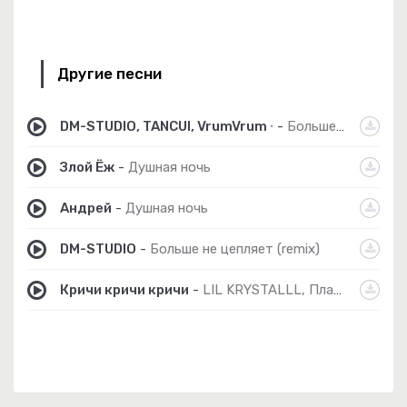
Другие песни
DM-STUDIO, TANCUI, VrumVrum ∙
-
Больше не цепляет 2.0
Злой Ёж
-
Душная ночь
Андрей
-
Душная ночь
DM-STUDIO
-
Больше не цепляет (remix)
Кричи кричи кричи
-
LIL KRYSTALLL, Платина