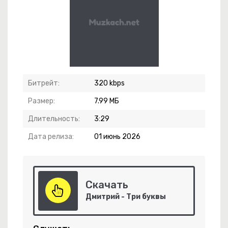
Битрейт:
320 kbps
-
Храни
Размер:
7.99 МБ
Длительность:
3:29
Дата релиза:
01 июнь 2026
ровенность
Скачать
-
Эхо Прошлых Лет
Дмитрий - Три буквы