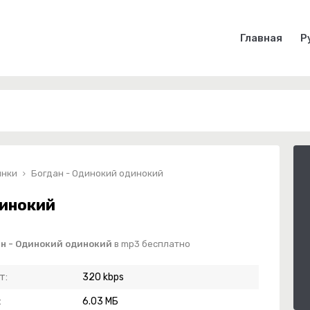
Главная
Р
инки
Богдан - Одинокий одинокий
динокий
ан - Одинокий одинокий
в mp3 бесплатно
т:
320 kbps
:
6.03 МБ