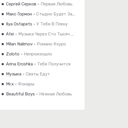
Сергей Серков
-
Первая Любовь
Макс Гормон
-
Стыдно Будет Завтра
Ilya Ostapets
-
У Тебя В Плену
Atei
-
Музыка Через Сто Тысяч Лет
Milan Nalimov
-
Романо Кхуро
Zoloto
-
Непроизошло
Arina Eroshka
-
Тебя Получится
Музыка
-
Сваты Едут
Mr.x
-
Фонары
Beautiful Boys
-
Нежная Любовь