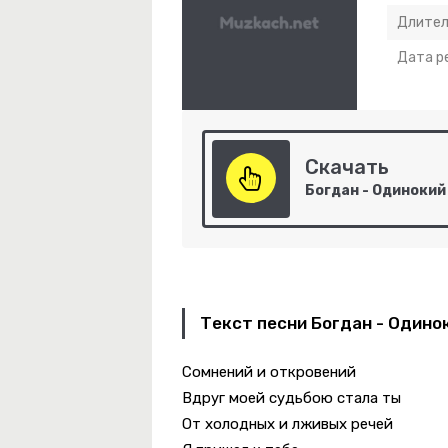
Длител
Дата р
Скачать
мые Глаза
ое Утро Суббота
и Поцелуи
Текст песни Богдан - Одино
Сомнений и откровений
Вдруг моей судьбою стала ты
От холодных и лживых речей