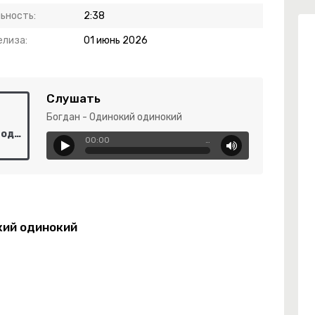
ьность:
2:38
елиза:
01 июнь 2026
Слушать
Богдан - Одинокий одинокий
Богдан - Одинокий одинокий
00:00
…
кий одинокий