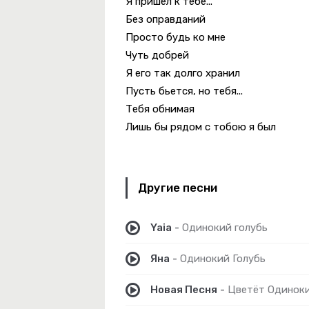
Я пришел к тебе...
 Любовь
Без оправданий
Просто будь ко мне
Чуть добрей
Я его так долго хранил
Пусть бьется, но тебя...
Тебя обнимая
Лишь бы рядом с тобою я был
Другие песни
Любовь
Yaia
-
Одинокий голубь
Яна
-
Одинокий Голубь
Новая Песня
-
Цветёт Одинок