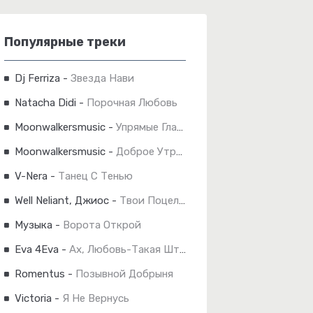
Популярные треки
Dj Ferriza
-
Звезда Нави
Natacha Didi
-
Порочная Любовь
Moonwalkersmusic
-
Упрямые Глаза
Moonwalkersmusic
-
Доброе Утро Суббота
V-Nera
-
Танец С Тенью
Well Neliant, Джиос
-
Твои Поцелуи
Музыка
-
Ворота Открой
Eva 4Eva
-
Ах, Любовь-Такая Штука
Romentus
-
Позывной Добрыня
Victoria
-
Я Не Вернусь