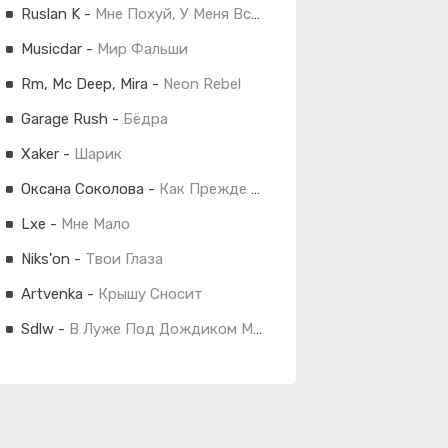
Ruslan K
-
Мне Похуй, У Меня Всё Получится
Musicdar
-
Мир Фальши
Rm, Mc Deep, Mira
-
Neon Rebel
Garage Rush
-
Бёдра
Xaker
-
Шарик
Оксана Соколова
-
Как Прежде Уже Не Будет..
Lxe
-
Мне Мало
Niks'on
-
Твои Глаза
Artvenka
-
Крышу Сносит
Sdlw
-
В Луже Под Дождиком Мокнет Щенок