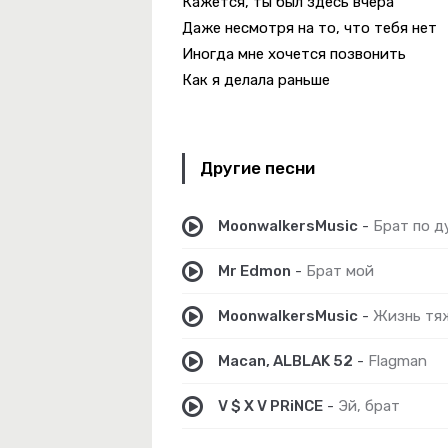
Кажется, ты был здесь вчера
Даже несмотря на то, что тебя нет
Иногда мне хочется позвонить
 Rebel
Как я делала раньше
Другие песни
режде Уже Не Будет..
MoonwalkersMusic
-
Брат по д
Mr Edmon
-
Брат мой
MoonwalkersMusic
-
Жизнь тя
Macan, ALBLAK 52
-
Flagman
V $ X V PRiNCE
-
Эй, брат