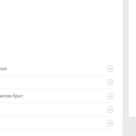
уше
желая брат