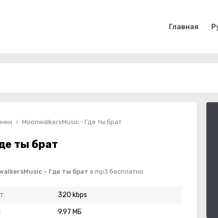
Главная
Р
инки
MoonwalkersMusic - Где ты брат
де ты брат
alkersMusic - Где ты брат
в mp3 бесплатно
т:
320 kbps
:
9.97 МБ