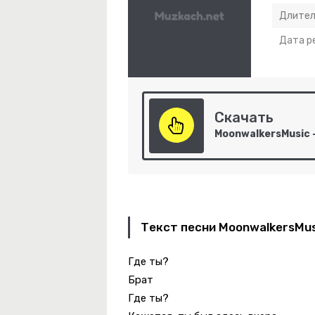
Длител
Дата р
тая Истина
Мне Навстречу Ветер Холодный Дует.
Скачать
ежда Вера И Любовь
Текст песни MoonwalkersMus
Где ты?
Брат
Где ты?