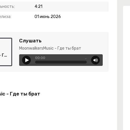
ьность:
4:21
елиза:
01 июнь 2026
Слушать
MoonwalkersMusic - Где ты брат
MoonwalkersMusic - Где ты брат
00:00
…
ic - Где ты брат