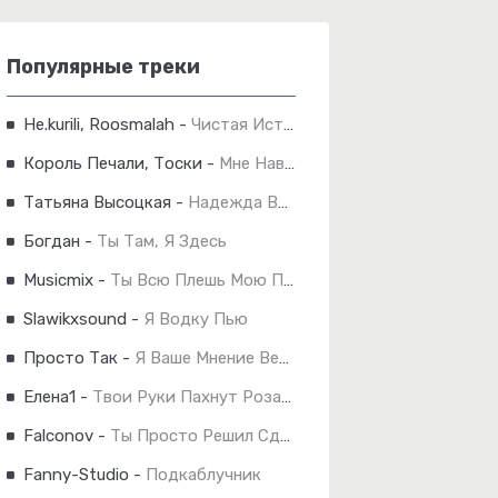
Популярные треки
Не.kurili, Roosmalah
-
Чистая Истина
Король Печали, Тоски
-
Мне Навстречу Ветер Холодный Дует.
Татьяна Высоцкая
-
Надежда Вера И Любовь
Богдан
-
Ты Там, Я Здесь
Musicmix
-
Ты Всю Плешь Мою Проела
Slawikxsound
-
Я Водку Пью
Просто Так
-
Я Ваше Мнение Вертел На Хере
Елена1
-
Твои Руки Пахнут Розами
Falconov
-
Ты Просто Решил Сдаться
Fanny-Studio
-
Подкаблучник