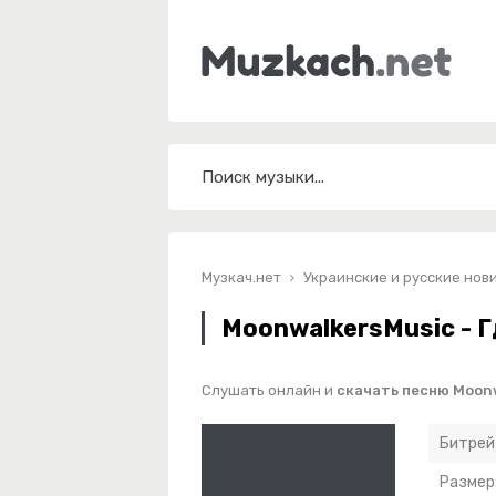
Музкач.нет
Украинские и русские нов
MoonwalkersMusic - Г
Слушать онлайн и
скачать песню Moonw
Битрей
Размер