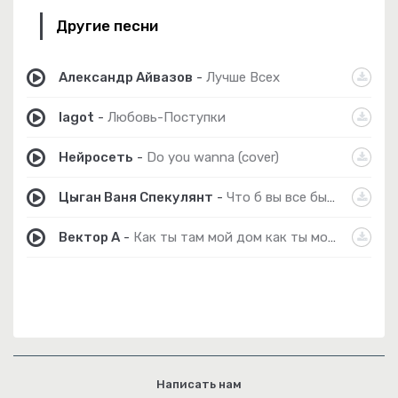
Другие песни
Александр Айвазов
-
Лучше Всех
lagot
-
Любовь-Поступки
Нейросеть
-
Do you wanna (cover)
Цыган Ваня Спекулянт
-
Что б вы все были здоровы
Вектор А
-
Как ты там мой дом как ты мой район
Написать нам