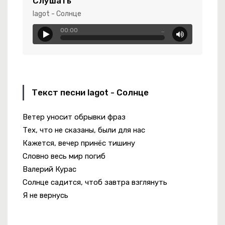
Слушать
 За
lagot - Солнце
ая
00:00
…
Текст песни lagot - Солнце
Ветер уносит обрывки фраз
Тех, что не сказаны, были для нас
Кажется, вечер принёс тишину
Словно весь мир погиб
ний Свет
Валерий Курас
Солнце садится, чтоб завтра взглянуть
Я не вернусь