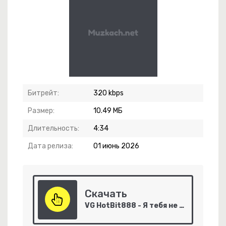
Битрейт:
320 kbps
ебя Не Могу Уснуть
Размер:
10.49 МБ
Длительность:
4:34
эт Юк, Димэ!
Дата релиза:
01 июнь 2026
-
Незабудка
Скачать
-
Код 2.0
VG HotBit888 - Я тебя не держу