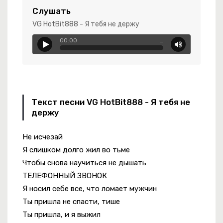
-
Голубые Глазки
Слушать
VG HotBit888 - Я тебя не держу
00:00
…
ke Shit
 Женишься
Текст песни VG HotBit888 - Я тебя не
-
Герой Не Твоего Романа
держу
о Нас Кроме
Не исчезай
виньтесь Мужики
Я слишком долго жил во тьме
-
Голубка
Чтобы снова научиться не дышать
ТЕЛЕФОННЫЙ ЗВОНОК
Я носил себе все, что ломает мужчин
Ты пришла не спасти, тише
Ты пришла, и я выжил