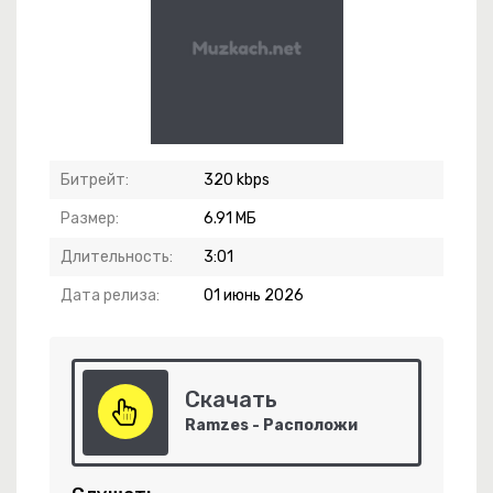
и Поцелуи
Битрейт:
320 kbps
Размер:
6.91 МБ
Длительность:
3:01
Дата релиза:
01 июнь 2026
 Любовь
Скачать
Ramzes - Расположи