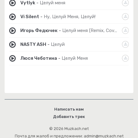
Vytlyk
-
Целуй меня
Vi Silent
-
Ну, Целуй Меня, Целуй!
Игорь Федючек
-
Целуй меня (Remix, Cover 80-90s)
NASTY ASH
-
Целуй
Люся Чеботина
-
Целуй Меня
Написать нам
Добавить трек
© 2026 Muzkach.net
Почта для жалоб и предложении: admin@muzkach.net