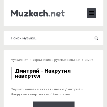
Музкач.нет
Украинские и русские новинки
Дмитрий - Накрутил навертел
Дмитрий - Накрутил
навертел
Слушать онлайн и
скачать песню Дмитрий -
Накрутил навертел
в mp3 бесплатно