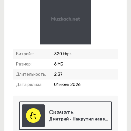
⁄2 Недель
-
Ты И Я
Битрейт:
320 kbps
Размер:
6 МБ
Длительность:
2:37
Дата релиза:
01 июнь 2026
робные Цветы
ащайтесь Всегда
Скачать
зыка Забытая
Дмитрий - Накрутил навертел