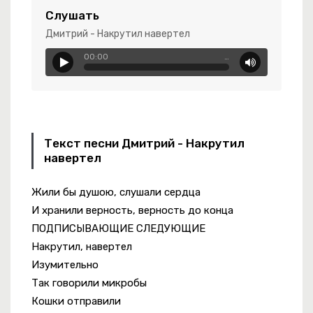
Слушать
Дмитрий - Накрутил навертел
ждь
00:00
…
ve, Money, Fame
Текст песни Дмитрий - Накрутил
навертел
Жили бы душою, слушали сердца
рель
И хранили верность, верность до конца
ПОДПИСЫВАЮЩИЕ СЛЕДУЮЩИЕ
Накрутил, навертел
Изумительно
Так говорили микробы
Кошки отправили