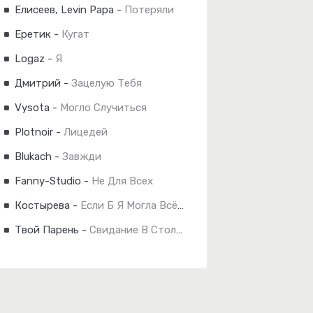
Елисеев, Levin Papa
-
Потеряли
Еретик
-
Кугат
Logaz
-
Я
Дмитрий
-
Зацелую Тебя
Vysota
-
Могло Случиться
Plotnoir
-
Лицедей
Blukach
-
Завжди
Fanny-Studio
-
Не Для Всех
Костырева
-
Если Б Я Могла Всё Изменить
Твой Парень
-
Свидание В Столовке