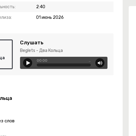
ьность:
2:40
елиза:
01 июнь 2026
Слушать
Beglets - Два Кольца
ьца
00:00
…
ольца
ез слов