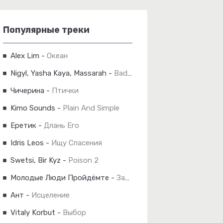
Популярные треки
Alex Lim
-
Океан
Nigyl, Yasha Kaya, Massarah
-
Bad Girl
Чичерина
-
Птички
Kimo Sounds
-
Plain And Simple
Еретик
-
Длань Его
Idris Leos
-
Ищу Спасения
Swetsi, Bir Kyz
-
Poison 2
Молодые Люди Пройдёмте
-
Зашипело
Ант
-
Исцеление
Vitaly Korbut
-
Выбор