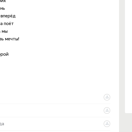
оих
знь
 вперёд
на поёт
ь мы
зь мечты!
орой
да