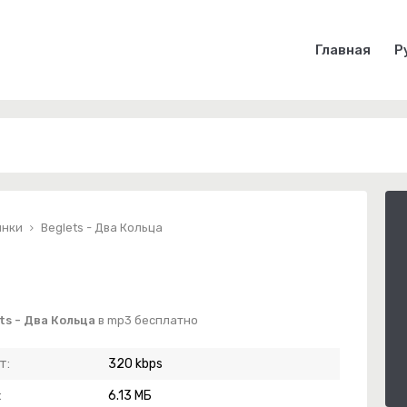
Главная
Р
инки
Beglets - Два Кольца
ts - Два Кольца
в mp3 бесплатно
т:
320 kbps
:
6.13 МБ