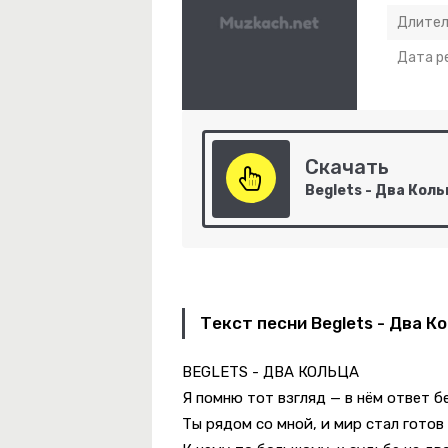
Длител
Дата р
-
Bad Girl
Скачать
Beglets - Два Кол
Текст песни Beglets - Два К
-
Зашипело
BEGLETS - ДВА КОЛЬЦА
Я помню тот взгляд — в нём ответ б
Ты рядом со мной, и мир стал готов