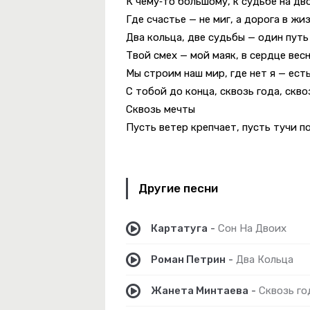
К чему‑то большому, к судьбе на дв
теряли
Где счастье — не миг, а дорога в жи
Два кольца, две судьбы — один путь
Твой смех — мой маяк, в сердце вес
Мы строим наш мир, где нет я — ест
С тобой до конца, сквозь года, скво
Сквозь мечты
Пусть ветер крепчает, пусть тучи п
Другие песни
Картатуга
-
Сон На Двоих
Роман Петрин
-
Два Кольца
Жанета Минтаева
-
Сквозь го