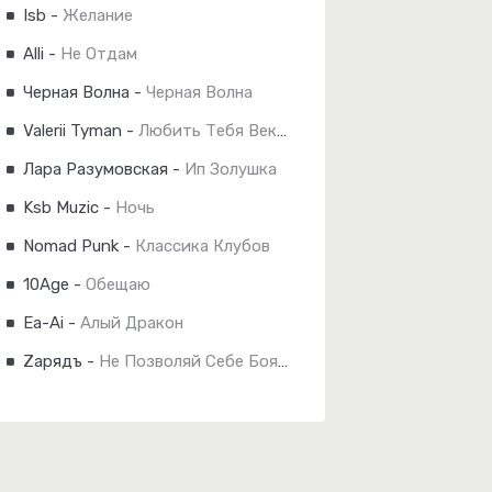
Isb
-
Желание
Alli
-
Не Отдам
Черная Волна
-
Черная Волна
Valerii Tyman
-
Любить Тебя Веками
Лара Разумовская
-
Ип Золушка
Ksb Muzic
-
Ночь
Nomad Punk
-
Классика Клубов
10Age
-
Обещаю
Ea-Ai
-
Алый Дракон
Zарядъ
-
Не Позволяй Себе Бояться...