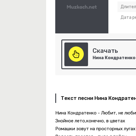
Длител
Дата р
Скачать
-
Деньги, Господа!
-
Она Хочет Быть Одна
Текст песни Нина Кондратен
Нина Кондратенко - Любит, не люб
-
Небо Укажи Мне Путь
Знойное лето,конечно, в цветах
 Красный
Ромашки зовут на просторных лугах