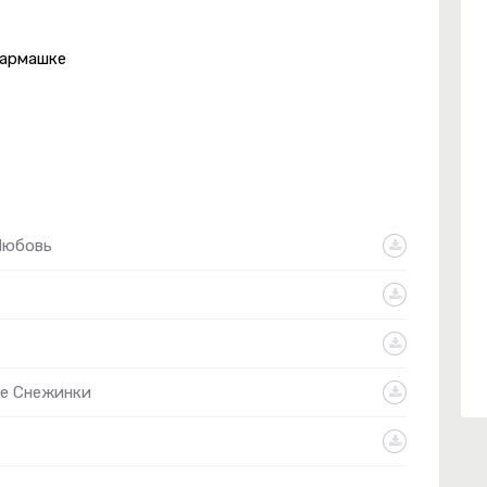
кармашке
Любовь
е Снежинки