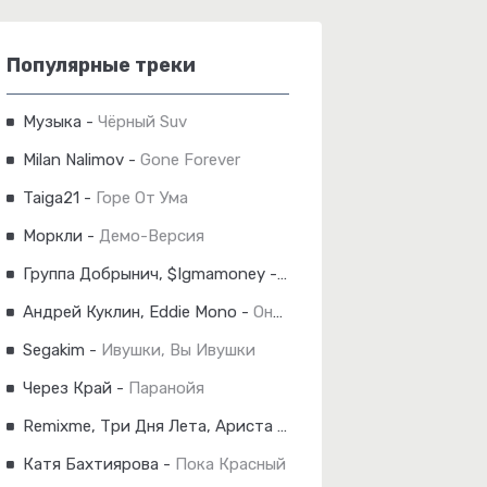
Популярные треки
Музыка
-
Чёрный Suv
Milan Nalimov
-
Gone Forever
Taiga21
-
Горе От Ума
Моркли
-
Демо-Версия
Группа Добрынич, $Igmamoney
-
Деньги, Господа!
Андрей Куклин, Eddie Mono
-
Она Хочет Быть Одна
Segakim
-
Ивушки, Вы Ивушки
Через Край
-
Паранойя
Remixme, Три Дня Лета, Ариста
-
Небо Укажи Мне Путь
Катя Бахтиярова
-
Пока Красный