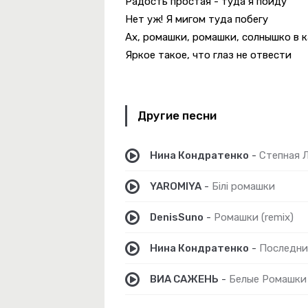
Радость простая - туда я пойду
Нет уж! Я мигом туда побегу
Ах, ромашки, ромашки, солнышко в 
Яркое такое, что глаз не отвести
Золушка
Другие песни
Нина Кондратенко
-
Степная 
YAROMIYA
-
Білі ромашки
DenisSuno
-
Ромашки (remix)
Нина Кондратенко
-
Последни
ВИА САЖЕНЬ
-
Белые Ромашки