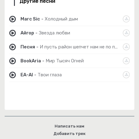
Другие песни
Marc Sic
-
Холодный дым
Айгор
-
Звезда любви
Песня
-
И пусть район шепчет нам не по пути
BookAria
-
Мир Тысяч Огней
EA-AI
-
Твои глаза
Написать нам
Добавить трек