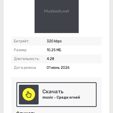
Битрейт:
320 kbps
Размер:
10.25 МБ
Длительность:
4:28
Дата релиза:
01 июнь 2026
Скачать
 Крапива
music - Среди огней