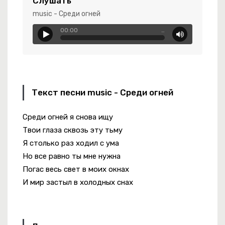
Слушать
ey Call Me Black
music - Среди огней
00:00
…
монь И Гитару
Текст песни music - Среди огней
Среди огней я снова ищу
Твои глаза сквозь эту тьму
Я столько раз ходил с ума
Но все равно ты мне нужна
Погас весь свет в моих окнах
И мир застыл в холодных снах