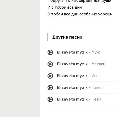
Подруга, ты как сердце для души
И с тобой все дни
С тобой все дни особенно хороши
Другие песни
Золушка
Elizaveta myzik
-
Муж
Elizaveta myzik
-
Матвей
Elizaveta myzik
-
Инна
Elizaveta myzik
-
Павел
Elizaveta myzik
-
Пётр