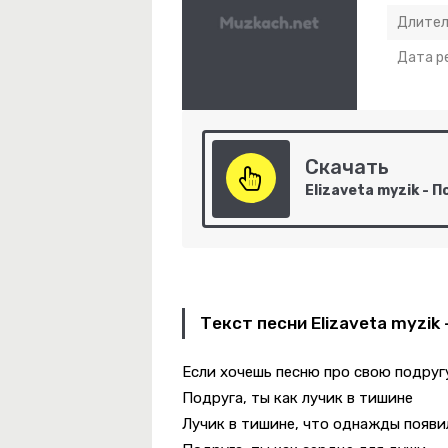
Длител
Дата р
Скачать
-
Деньги, Господа!
-
Она Хочет Быть Одна
Текст песни Elizaveta myzik
Если хочешь песню про свою подругу
-
Небо Укажи Мне Путь
Подруга, ты как лучик в тишине
 Красный
Лучик в тишине, что однажды появи