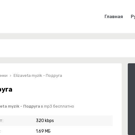
Главная
Р
инки
Elizaveta myzik - Подруга
руга
eta myzik - Подруга
в mp3 бесплатно
т:
320 kbps
:
1.69 МБ