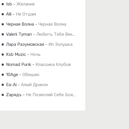
Isb
-
Желание
Alli
-
Не Отдам
Черная Волна
-
Черная Волна
Valerii Tyman
-
Любить Тебя Веками
Лара Разумовская
-
Ип Золушка
Ksb Muzic
-
Ночь
Nomad Punk
-
Классика Клубов
10Age
-
Обещаю
Ea-Ai
-
Алый Дракон
Zарядъ
-
Не Позволяй Себе Бояться...