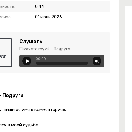
ьность:
0:44
елиза:
01 июнь 2026
Слушать
Elizaveta myzik - Подруга
Elizaveta myzik - Подруга
00:00
…
 - Подруга
, пиши её имя в комментариях.
лся в моей судьбе