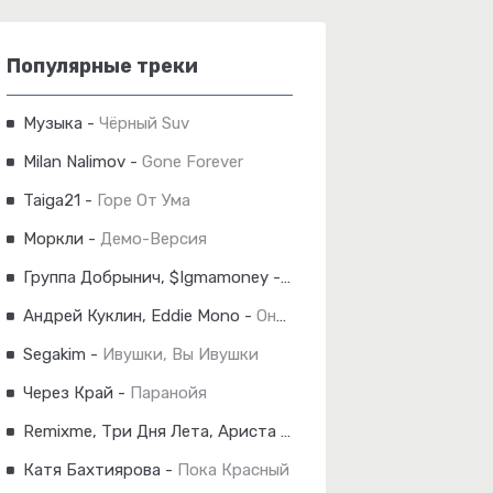
Популярные треки
Музыка
-
Чёрный Suv
Milan Nalimov
-
Gone Forever
Taiga21
-
Горе От Ума
Моркли
-
Демо-Версия
Группа Добрынич, $Igmamoney
-
Деньги, Господа!
Андрей Куклин, Eddie Mono
-
Она Хочет Быть Одна
Segakim
-
Ивушки, Вы Ивушки
Через Край
-
Паранойя
Remixme, Три Дня Лета, Ариста
-
Небо Укажи Мне Путь
Катя Бахтиярова
-
Пока Красный