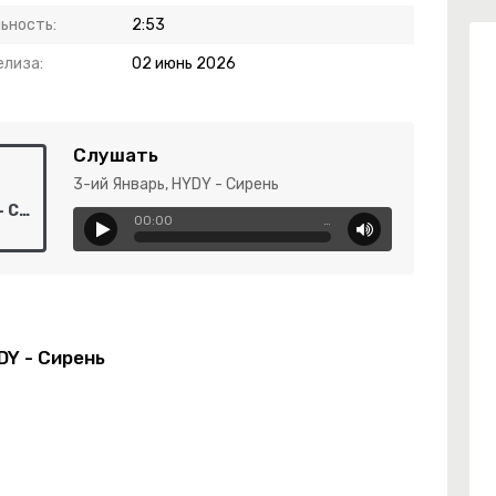
ьность:
2:53
елиза:
02 июнь 2026
Слушать
3-ий Январь, HYDY - Сирень
3-ий Январь, HYDY - Сирень
00:00
…
DY - Сирень