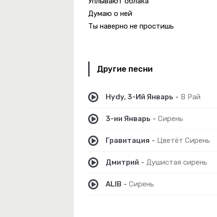
Уплывают облака
Думаю о ней
Ты наверно не простишь
 Rebel
Другие песни
Hydy, 3-Ий Январь
-
В Рай
режде Уже Не Будет..
3-ии Январь
-
Сирень
Гравитация
-
Цветёт Сирень
Дмитрий
-
Душистая сирень
ALIB
-
Сирень