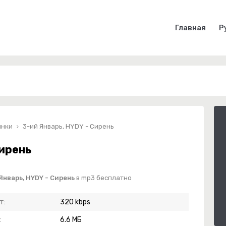
Главная
Р
инки
3-ий Январь, HYDY - Сирень
Сирень
Январь, HYDY - Сирень
в mp3 бесплатно
т:
320 kbps
:
6.6 МБ