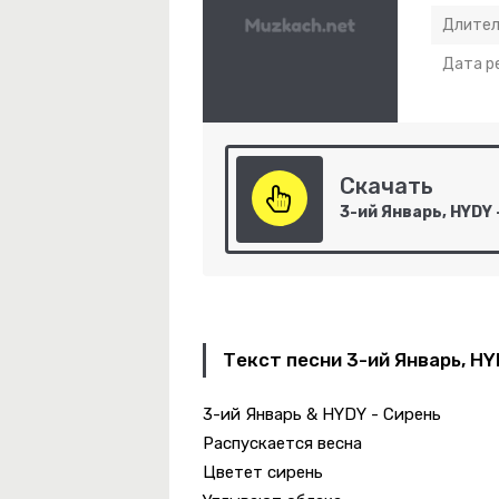
Длител
Дата р
тая Истина
Скачать
Мне Навстречу Ветер Холодный Дует.
ежда Вера И Любовь
Текст песни 3-ий Январь, HY
3-ий Январь & HYDY - Сирень
Распускается весна
Цветет сирень