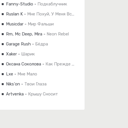
Fanny-Studio
-
Подкаблучник
Ruslan K
-
Мне Похуй, У Меня Всё Получится
Musicdar
-
Мир Фальши
Rm, Mc Deep, Mira
-
Neon Rebel
Garage Rush
-
Бёдра
Xaker
-
Шарик
Оксана Соколова
-
Как Прежде Уже Не Будет..
Lxe
-
Мне Мало
Niks'on
-
Твои Глаза
Artvenka
-
Крышу Сносит