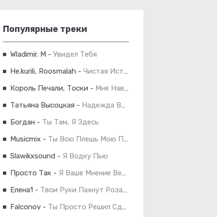
Популярные треки
Wladimir. M
-
Увидел Тебя
Не.kurili, Roosmalah
-
Чистая Истина
Король Печали, Тоски
-
Мне Навстречу Ветер Холодный Дует.
Татьяна Высоцкая
-
Надежда Вера И Любовь
Богдан
-
Ты Там, Я Здесь
Musicmix
-
Ты Всю Плешь Мою Проела
Slawikxsound
-
Я Водку Пью
Просто Так
-
Я Ваше Мнение Вертел На Хере
Елена1
-
Твои Руки Пахнут Розами
Falconov
-
Ты Просто Решил Сдаться