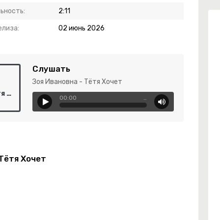
ьность:
2:11
елиза:
02 июнь 2026
Слушать
Зоя Ивановна - Тётя Хочет
Зоя Ивановна - Тётя Хочет
00:00
…
 Тётя Хочет