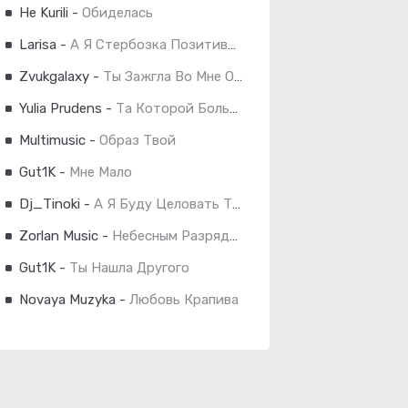
He Kurili
-
Обиделась
Larisa
-
А Я Стербозка Позитивная
Zvukgalaxy
-
Ты Зажгла Во Мне Огонь
Yulia Prudens
-
Та Которой Больше Нет
Multimusic
-
Образ Твой
Gut1K
-
Мне Мало
Dj_Tinoki
-
А Я Буду Целовать Тебя До Утра
Zorlan Music
-
Небесным Разрядом
Gut1K
-
Ты Нашла Другого
Novaya Muzyka
-
Любовь Крапива