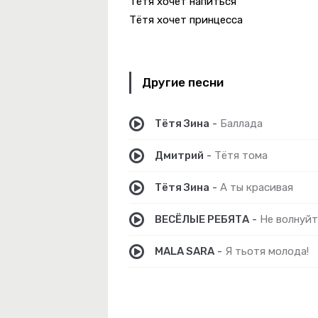
Тётя хочет напиться
Тётя хочет принцесса
Другие песни
Тётя Зина
-
Баллада
Дмитрий
-
Тётя тома
Тётя Зина
-
А ты красивая
ВЕСЁЛЫЕ РЕБЯТА
-
Не волнуйте
 Крапива
MALA SARA
-
Я тьотя молода!