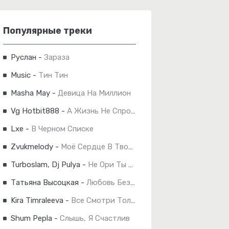
Популярные треки
Руслан
-
Зараза
Music
-
Тин Тин
Masha May
-
Девица На Миллион
Vg Hotbit888
-
А Жизнь Не Спросит
Lxe
-
В Черном Списке
Zvukmelody
-
Моё Сердце В Твоих Руках
Turboslam, Dj Pulya
-
Не Ори Ты Не Дома
Татьяна Высоцкая
-
Любовь Без Слов
Kira Timraleeva
-
Все Смотри Только На Меня
Shum Pepla
-
Слышь, Я Счастлив