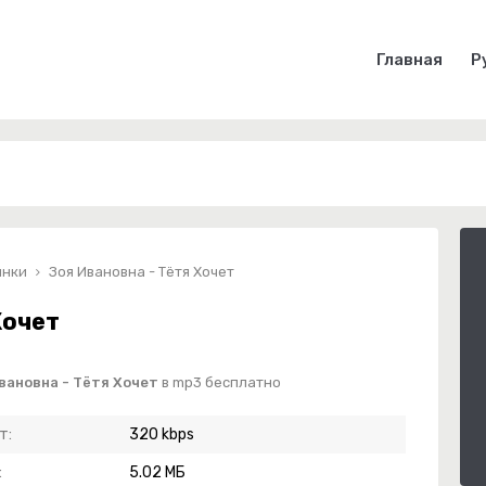
Главная
Р
инки
Зоя Ивановна - Тётя Хочет
Хочет
вановна - Тётя Хочет
в mp3 бесплатно
т:
320 kbps
:
5.02 МБ