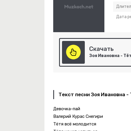
Длител
Дата р
Скачать
Ори Ты Не Дома
Текст песни Зоя Ивановна -
овь Без Слов
Девочка-пай
три Только На Меня
Валерий Курас Снегири
Тётя всё молодится