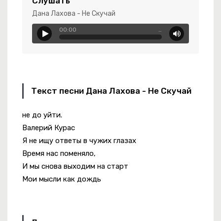
Слушать
Дана Лахова - Не Скучай
я Сегодня Вдруг Послали
00:00
…
ый Вираж
Текст песни Дана Лахова - Не Скучай
Нас
не до уйти.
Валерий Курас
Я не ищу ответы в чужих глазах
Время нас поменяло,
И мы снова выходим на старт
Мои мысли как дождь