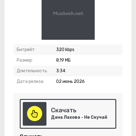
частье
Битрейт:
320 kbps
а
Размер:
8.19 МБ
Длительность:
3:34
Дата релиза:
02 июнь 2026
е Хочу Кричать
Скачать
уфли, Красные
Дана Лахова - Не Скучай