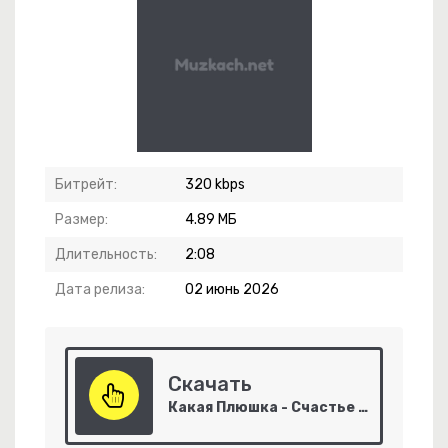
чко
Битрейт:
320 kbps
Размер:
4.89 МБ
Длительность:
2:08
 Яд
Дата релиза:
02 июнь 2026
Разрушил Все Мои Пароли
Скачать
Какая Плюшка - Счастье Не За Горами