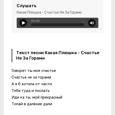
Слушать
Какая Плюшка - Счастье Не За Горами
 Синематик
00:00
…
-
Увези Меня
Текст песни Какая Плюшка - Счастье
Не За Горами
Говорят ты мое счастье
За Горизонт
Счастье не за горами
А я б хотела от части
Тебя туда и послать
Иди ка ты, мой прекрасный
Топай в далёкие дали