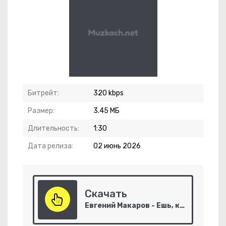
Битрейт:
320 kbps
Размер:
3.45 МБ
 Любовь
Длительность:
1:30
Дата релиза:
02 июнь 2026
Скачать
Евгений Макаров - Ешь, корежи, туман