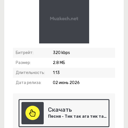
Кусается
Битрейт:
320 kbps
Размер:
2.8 МБ
Длительность:
1:13
Дата релиза:
02 июнь 2026
Скачать
Песня - Тик так ага тик так понеслась