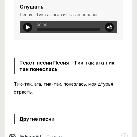
Слушать
Песня - Тик так ага тик так понеслась
н
00:00
…
Текст песни Песня - Тик так ага тик
-
В Зеркальной Глубине
так понеслась
Тик-так, ага, тик-так, понезлась, моя д*урья
страсть.
Другие песни
EdisonFit
-
Страсть