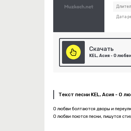
Длител
Дата р
эт Юк, Димэ!
-
Незабудка
Скачать
KEL, Асия - О любв
-
Код 2.0
-
Голубые Глазки
Текст песни KEL, Асия - О л
О любви болтаются дворы и переул
ke Shit
О любви поются песни, пишутся сти
 Женишься