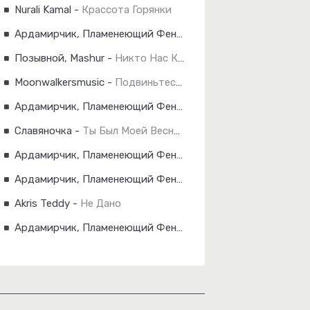
Nurali Kamal
-
Крассота Горянки
Ардамирчик, Пламенеющий Феникс
-
Герой Не Твоего Ром
Позывной, Mashur
-
Никто Нас Кроме
Moonwalkersmusic
-
Подвиньтесь Мужики
Ардамирчик, Пламенеющий Феникс
-
Голубка
Славяночка
-
Ты Был Моей Весной
Ардамирчик, Пламенеющий Феникс
-
Два Гороскопа
Ардамирчик, Пламенеющий Феникс
-
Алиса, Включи Стас
Akris Teddy
-
Не Дано
Ардамирчик, Пламенеющий Феникс
-
Тополя