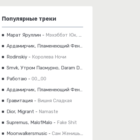
Популярные треки
Марат Яруллин
-
Мэхэббэт Юк, Димэ!
Ардамирчик, Пламенеющий Феникс
-
Незабудка
Rodinskiy
-
Королева Ночи
Smvk, Утром Пасмурно, Daram Dam
-
Код 2.0
Работаю
-
00_00
Ардамирчик, Пламенеющий Феникс
-
Голубые Глазки
Гравитация
-
Вишня Сладкая
Dior, Migrant
-
Namaste
Supremus, Malo1Malo
-
Fake Shit
Moonwalkersmusic
-
Сам Женишься