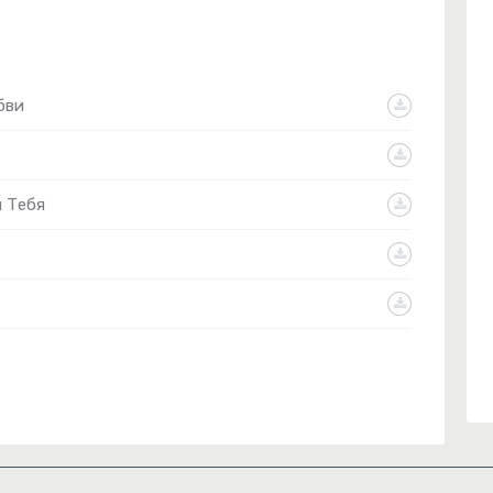
бви
 Тебя