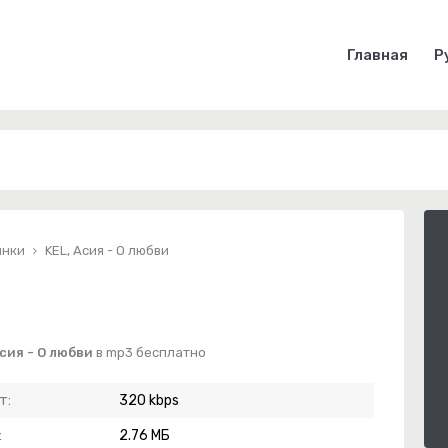
Главная
Р
инки
KEL, Асия - О любви
сия - О любви
в mp3 бесплатно
т:
320 kbps
:
2.76 МБ