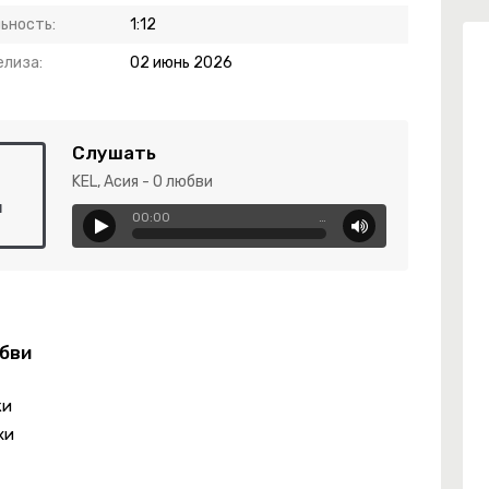
ьность:
1:12
елиза:
02 июнь 2026
Слушать
KEL, Асия - О любви
и
00:00
…
юбви
ки
хи