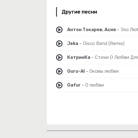
Другие песни
-
Герой Не Твоего Романа
о Нас Кроме
Антон Токарев, Асия
-
Эхо Лю
виньтесь Мужики
Jeka
-
Disco Band (Remix)
-
Голубка
КатринКа
-
Стихи О Любви Для
-
Два Гороскопа
Guru-AI
-
Оковы любви
-
Алиса, Включи Стаса Михайлова
Gafur
-
О любви
-
Тополя