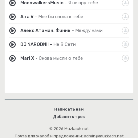
MoonwalkersMusic
-
Я не вру тебе
Aira V
-
Мне бы снова к тебе
Алекс Атаман, Финик
-
Между нами
DJ NARODNII
-
Не В Сети
Mari X
-
Снова мысли о тебе
Написать нам
Добавить трек
© 2026 Muzkach.net
Почта для жалоб и предложении: admin@muzkach.net