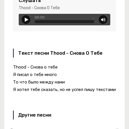
Слушать
Thood - Снова О Тебе
00:00
…
нные Глаза Твои
оны
Текст песни Thood - Снова О Тебе
м Салам
Thood - Снова о тебе
е Потанцуем
Я писал о тебе много
То что было между нами
Я хотел тебе сказать, но не успел пишу текстами
Другие песни