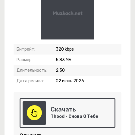
ко
Битрейт:
320 kbps
Размер:
5.83 МБ
Длительность:
2:30
Знаю Как Тебя Забыть
Дата релиза:
02 июнь 2026
анься В Памяти
Скачать
Thood - Снова О Тебе