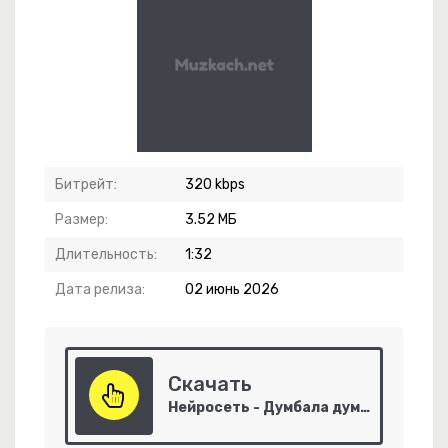
-
LA DI DIE hoodtrap
Битрейт:
320 kbps
-
Billion Hunters
Размер:
3.52 МБ
-
Белым [Prod. By Tsrct]
Длительность:
1:32
Дата релиза:
02 июнь 2026
Скачать
дой
Нейросеть - Думбала думбала думбалалалай
игай телом