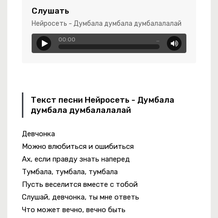
Слушать
Нейросеть - Думбала думбала думбалалалай
00:00
…
Текст песни Нейросеть - Думбала
 От Жизни Всё
думбала думбалалалай
-
Ты одна, ты такая
Девчонка
Можно влюбиться и ошибиться
Ах, если правду знать наперед
Тумбала, тумбала, тумбала
Пусть веселится вместе с тобой
Слушай, девчонка, ты мне ответь
Что может вечно, вечно быть