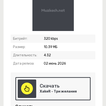
Битрейт:
320 kbps
Размер:
10.39 МБ
Длительность:
4:32
Дата релиза:
02 июнь 2026
Скачать
г Нет
XakeR - Три желания