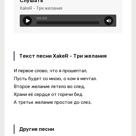
Слушать
XakeR - Три желания
00:00
…
на
Текст песни XakeR - Три желания
И первое слово, что я прошептал,
Пусть будет со мною, о ком я мечтал.
Второе желание летело во след,
Храни её сердце от горечи бед.
А третье желание простое до слез,
Другие песни