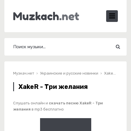
Музкач.нет
Украинские и русские новинки
XakeR - Три желания
XakeR - Три желания
Слушать онлайн и
скачать песню XakeR - Три
желания
в mp3 бесплатно