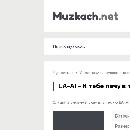
Музкач.нет
Украинские и русские нов
EA-AI - К тебе лечу к
Слушать онлайн и
скачать песню EA-AI 
Битрей
Размер