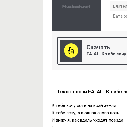
Длител
Дата р
мые Глаза
ое Утро Суббота
Скачать
и Поцелуи
Текст песни EA-AI - К тебе л
К тебе хочу хоть на край земли
 Любовь
К тебе лечу, а в окнах снова ночь
И вижу я, как вдаль уходят поезда