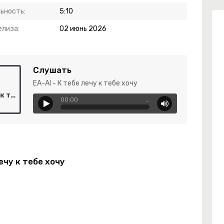
ьность:
5:10
елиза:
02 июнь 2026
Слушать
EA-AI - К тебе лечу к тебе хочу
EA-AI - К тебе лечу к тебе хочу
00:00
…
ечу к тебе хочу