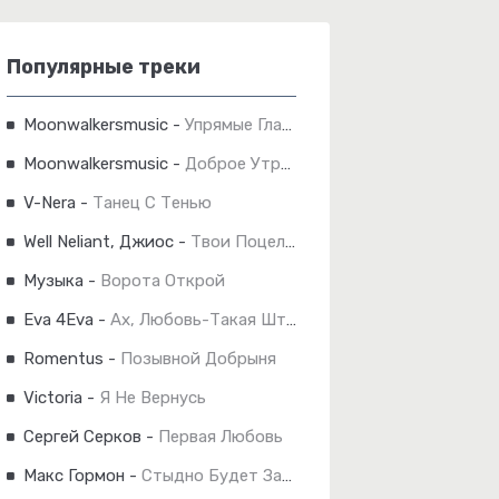
Популярные треки
Moonwalkersmusic
-
Упрямые Глаза
Moonwalkersmusic
-
Доброе Утро Суббота
V-Nera
-
Танец С Тенью
Well Neliant, Джиос
-
Твои Поцелуи
Музыка
-
Ворота Открой
Eva 4Eva
-
Ах, Любовь-Такая Штука
Romentus
-
Позывной Добрыня
Victoria
-
Я Не Вернусь
Сергей Серков
-
Первая Любовь
Макс Гормон
-
Стыдно Будет Завтра