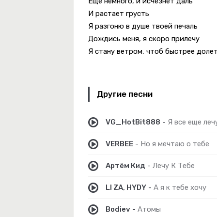
Ещё немного, и исчезнет даль
И растает грусть
Я разгоню в душе твоей печаль
Дождись меня, я скоро прилечу
Я стану ветром, чтоб быстрее доле
Другие песни
Любовь
VG_HotBit888
-
Я все еще леч
VERBEE
-
Но я мечтаю о тебе
Артём Кид
-
Лечу К Тебе
LI ZA, HYDY
-
А я к тебе хочу
Bodiev
-
Атомы