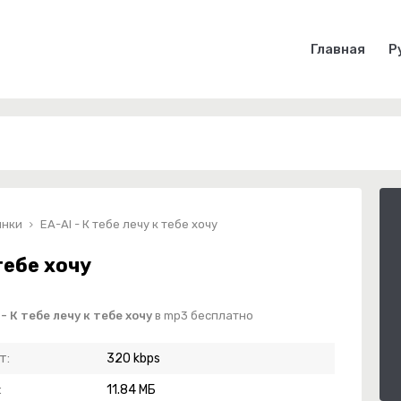
Главная
Р
инки
EA-AI - К тебе лечу к тебе хочу
 тебе хочу
- К тебе лечу к тебе хочу
в mp3 бесплатно
т:
320 kbps
:
11.84 МБ