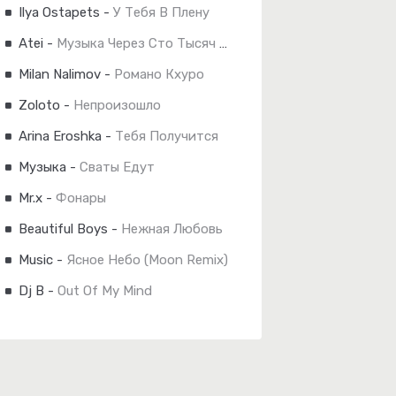
Ilya Ostapets
-
У Тебя В Плену
Atei
-
Музыка Через Сто Тысяч Лет
Milan Nalimov
-
Романо Кхуро
Zoloto
-
Непроизошло
Arina Eroshka
-
Тебя Получится
Музыка
-
Сваты Едут
Mr.x
-
Фонары
Beautiful Boys
-
Нежная Любовь
Music
-
Ясное Небо (Moon Remix)
Dj B
-
Out Of My Mind