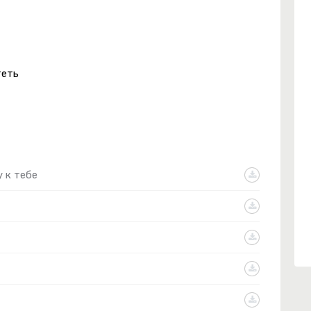
теть
у к тебе