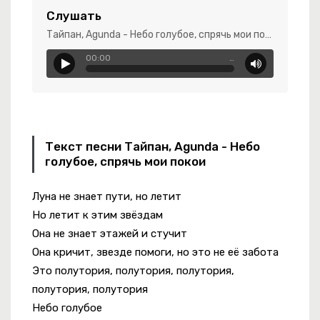
Слушать
Тайпан, Agunda - Небо голубое, спрячь мои покои
00:00
…
енька Моя
Текст песни Тайпан, Agunda - Небо
голубое, спрячь мои покои
 Бокалы
Луна не знает пути, но летит
ми
Но летит к этим звёздам
-
Пересвет
Она не знает этажей и стучит
Она кричит, звезде помоги, но это не её забота
Это полутория, полутория, полутория,
полутория, полутория
Небо голубое