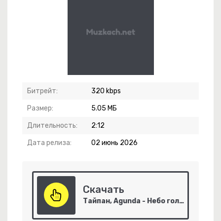
ай Веселей !
елей Сахарина
Битрейт:
320 kbps
Размер:
5.05 МБ
Длительность:
2:12
Дата релиза:
02 июнь 2026
-
Урожай
Скачать
я Тропиночка
Тайпан, Agunda - Небо голубое, спрячь мои покои
чатера