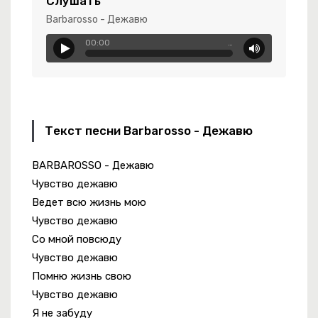
Слушать
уфли, Красные
Barbarosso - Дежавю
00:00
…
я Сегодня Вдруг Послали
Текст песни Barbarosso - Дежавю
ый Вираж
BARBAROSSO - Дежавю
Чувство дежавю
Ведет всю жизнь мою
Нас
Чувство дежавю
Со мной повсюду
Чувство дежавю
Помню жизнь свою
Чувство дежавю
Я не забуду