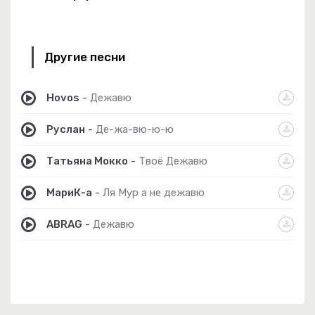
Другие песни
Hovos
-
Дежавю
Руслан
-
Де-жа-вю-ю-ю
Татьяна Мокко
-
Твоё Дежавю
МариК-а
-
Ля Мур а не дежавю
ABRAG
-
Дежавю