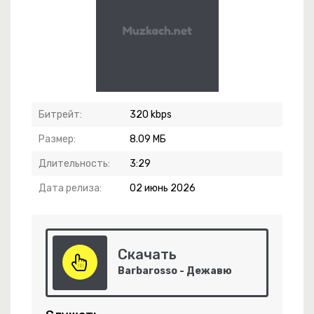
Битрейт:
320 kbps
Размер:
8.09 МБ
частье
Длительность:
3:29
а
Дата релиза:
02 июнь 2026
е Хочу Кричать
Скачать
Barbarosso - Дежавю