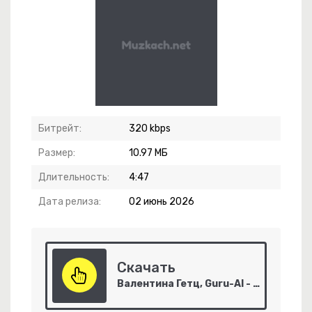
Битрейт:
320 kbps
Размер:
10.97 МБ
-
Деньги, Господа!
Длительность:
4:47
-
Она Хочет Быть Одна
Дата релиза:
02 июнь 2026
Скачать
-
Небо Укажи Мне Путь
Валентина Гетц, Guru-AI - Служебный роман
 Красный