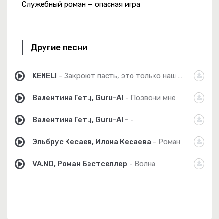
Служебный роман — опасная игра
Другие песни
KENELI
-
Закроют пасть, это только наш роман
Валентина Гетц, Guru-AI
-
Позвони мне
Валентина Гетц, Guru-AI -
-
Эльбрус Кесаев, Илона Кесаева
-
Роман
VA.NO, Роман Бестселлер
-
Волна