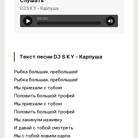
Слушать
DJ S K Y - Карпуша
00:00
…
нь Молодая
Текст песни DJ S K Y - Карпуша
Рыбка большая, пребольшая!
Им Бы Жить
Рыбка большая, пребольшая!
Мы приехали с тобою
Половить большой трофей
Мы приехали с тобою
Половить большой трофей
Мы закинули наживку
И давай с тобой смотреть
Мы с тобой ловили карпа