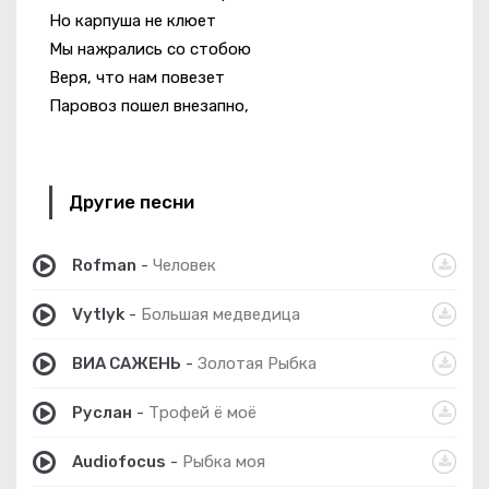
Но карпуша не клюет
Мы нажрались со стобою
Веря, что нам повезет
Паровоз пошел внезапно,
Другие песни
Rofman
-
Человек
Vytlyk
-
Большая медведица
ВИА САЖЕНЬ
-
Золотая Рыбка
Руслан
-
Трофей ё моё
Audiofocus
-
Рыбка моя