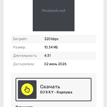
 Весна
Битрейт:
320 kbps
Размер:
10.34 МБ
Длительность:
4:31
Дата релиза:
02 июнь 2026
-
Туман
янная Радость
Скачать
DJ S K Y - Карпуша