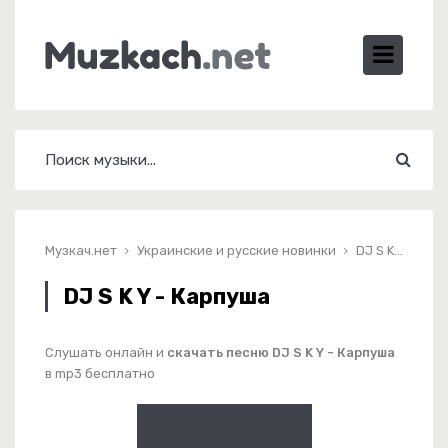
Музкач.нет
Украинские и русские новинки
DJ S K Y - Карпуша
DJ S K Y - Карпуша
Слушать онлайн и
скачать песню DJ S K Y - Карпуша
в mp3 бесплатно