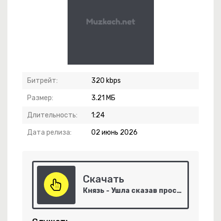
Битрейт:
320 kbps
Размер:
3.21 МБ
кое Усыпленье
Длительность:
1:24
елей Приморья
Дата релиза:
02 июнь 2026
Топора
Скачать
Князь - Ушла сказав прости