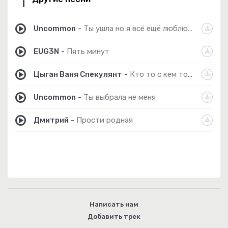
Uncommon
-
Ты ушла но я всё ещё люблю тебя
EUG3N
-
Пять минут
Цыган Ваня Спекулянт
-
Кто то с кем то и прости
Uncommon
-
Ты выбрала не меня
Дмитрий
-
Прости родная
Написать нам
Добавить трек