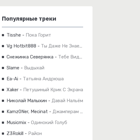
Популярные треки
Tisshe
-
Пока Горит
Vg Hotbit888
-
Ты Даже Не Знаешь
Снежинка Северянка
-
Тебе Видней
Slame
-
Выдыхай
Ea-Ai
-
Татьяна Андрюша
Xaker
-
Петушиный Крик С Экрана
Николай Малыхин
-
Давай Нальём
Kamz0Ner, Mecinat
-
Джамперам Сломали Ноги
Musicmix
-
Одинокий Голуб
Z3Rokill
-
Район