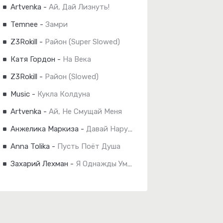
Artvenka
-
Ай, Дай Лизнуть!
Temnee
-
Замри
Z3Rokill
-
Район (Super Slowed)
Катя Гордон
-
На Века
Z3Rokill
-
Район (Slowed)
Music
-
Кукла Колдуна
Artvenka
-
Ай, Не Смущай Меня
Анжелика Маркиза
-
Давай Нарушим Законы
Anna Tolika
-
Пусть Поёт Душа
Захарий Лехман
-
Я Однажды Умру