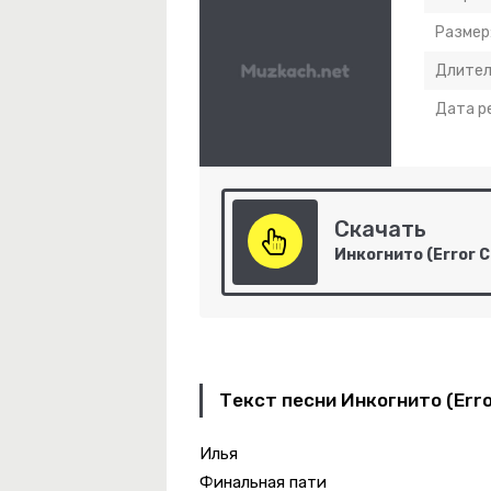
Размер
Длител
Дата р
ебе Видней
Скачать
й Нальём
мперам Сломали Ноги
Текст песни Инкогнито (Erro
Илья
Финальная пати