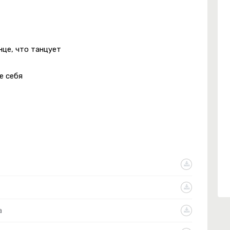
нце, что танцует
е себя
а