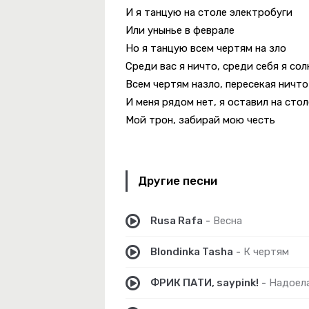
И я танцую на столе электробуги
Или унынье в феврале
Но я танцую всем чертям на зло
Среди вас я ничто, среди себя я сол
Всем чертям назло, пересекая ничто
И меня рядом нет, я оставил на стол
Мой трон, забирай мою честь
ай Нарушим Законы
Другие песни
Rusa Rafa
-
Весна
ажды Умру
Blondinka Tasha
-
К чертям
ФРИК ПАТИ, saypink!
-
Надоел