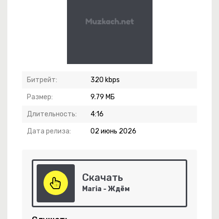
-
Стервозка Позитивная
Битрейт:
320 kbps
Размер:
9.79 МБ
Длительность:
4:16
кое Усыпленье
Дата релиза:
02 июнь 2026
елей Приморья
Топора
Скачать
Maria - Ждём