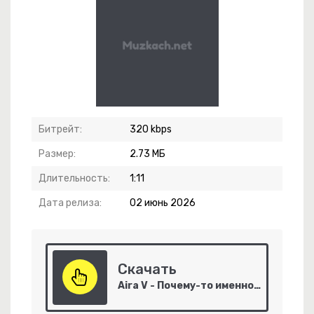
Битрейт:
320 kbps
Размер:
2.73 МБ
Длительность:
1:11
Дата релиза:
02 июнь 2026
Скачать
Aira V - Почему-то именно таких людей
частье