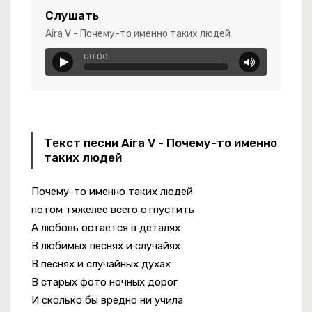
а
Слушать
Aira V - Почему-то именно таких людей
00:00
…
е Хочу Кричать
Текст песни Aira V - Почему-то именно
уфли, Красные
таких людей
Почему-то именно таких людей
потом тяжелее всего отпустить
я Сегодня Вдруг Послали
А любовь остаётся в деталях
В любимых песнях и случайях
В песнях и случайных духах
В старых фото ночных дорог
И сколько бы вредно ни учила