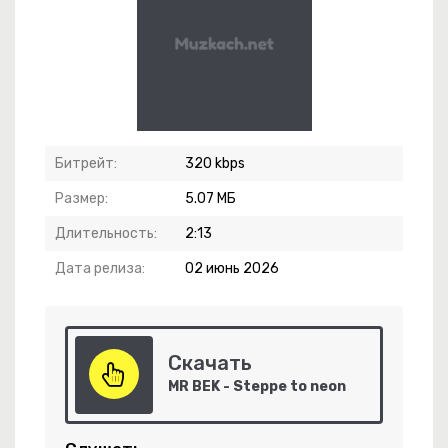
ний Свет
Битрейт:
320 kbps
Размер:
5.07 МБ
Длительность:
2:13
Дата релиза:
02 июнь 2026
гого Рая
Скачать
MR BEK - Steppe to neon