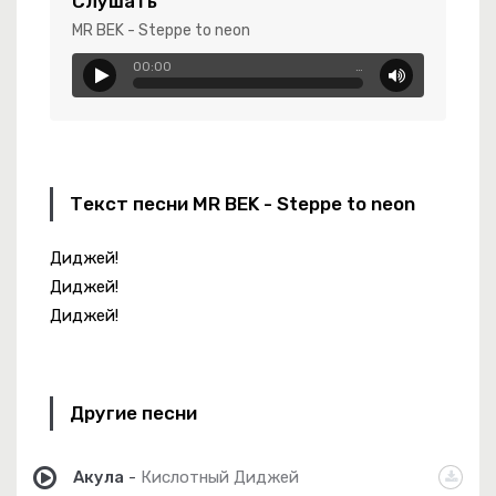
Слушать
MR BEK - Steppe to neon
00:00
…
ебя Не Могу Уснуть
эт Юк, Димэ!
-
Незабудка
Текст песни MR BEK - Steppe to neon
Диджей!
-
Код 2.0
Диджей!
Диджей!
-
Голубые Глазки
Другие песни
Акула
-
Кислотный Диджей