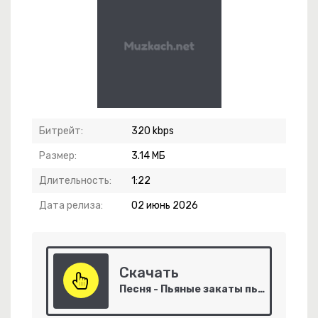
Битрейт:
320 kbps
Размер:
3.14 МБ
Длительность:
1:22
н
Дата релиза:
02 июнь 2026
Скачать
Песня - Пьяные закаты пьяные
-
В Зеркальной Глубине