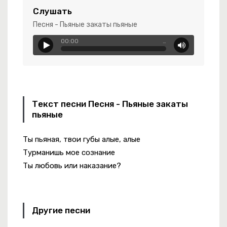
Слушать
Песня - Пьяные закаты пьяные
00:00
…
-
Augusts (Cover)
Текст песни Песня - Пьяные закаты
пьяные
Ты пьяная, твои губы алые, алые
тая Истина
Турманишь мое сознание
Мне Навстречу Ветер Холодный Дует.
Ты любовь или наказание?
Другие песни