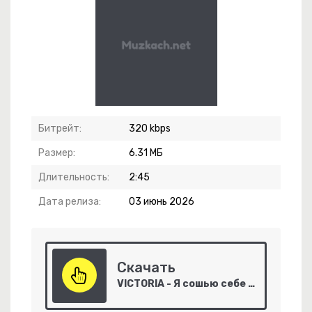
Битрейт:
320 kbps
дой
Размер:
6.31 МБ
игай телом
Длительность:
2:45
Дата релиза:
03 июнь 2026
Скачать
VICTORIA - Я сошью себе платье из счастья!