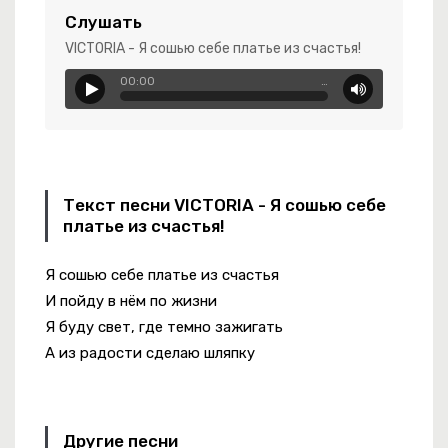
Слушать
 От Жизни Всё
VICTORIA - Я сошью себе платье из счастья!
-
Ты одна, ты такая
00:00
…
-
Спаси и сохрани
Текст песни VICTORIA - Я сошью себе
ань
платье из счастья!
Я сошью себе платье из счастья
И пойду в нём по жизни
Я буду свет, где темно зажигать
А из радости сделаю шляпку
Другие песни