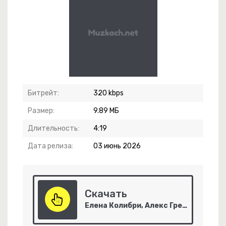
ып Қанды Көзімді Үздейімінде Өзімді
Битрейт:
320 kbps
Размер:
9.89 МБ
Длительность:
4:19
чко
Дата релиза:
03 июнь 2026
Скачать
Елена Колибри, Алекс Грей - Одинокий Трамвай
 Яд