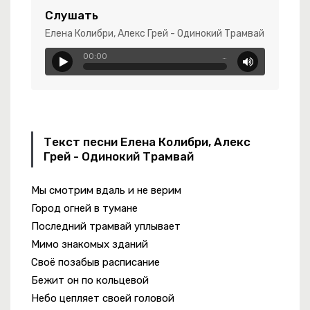
Слушать
Разрушил Все Мои Пароли
Елена Колибри, Алекс Грей - Одинокий Трамвай
00:00
…
Текст песни Елена Колибри, Алекс
 Синематик
Грей - Одинокий Трамвай
Мы смотрим вдаль и не верим
Город огней в тумане
-
Увези Меня
Последний трамвай уплывает
Мимо знакомых зданий
Своё позабыв расписание
Бежит он по кольцевой
Небо цепляет своей головой