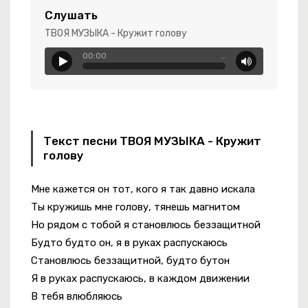
Слушать
ТВОЯ МУЗЫКА - Кружит голову
Шрамы
00:00
…
-
Когда-То
Текст песни ТВОЯ МУЗЫКА - Кружит
голову
арочке
Мне кажется он тот, кого я так давно искала
Ты кружишь мне голову, тянешь магнитом
Но рядом с тобой я становлюсь беззащитной
Будто будто он, я в руках распускаюсь
Становлюсь беззащитной, будто бутон
Я в руках распускаюсь, в каждом движении
В тебя влюбляюсь