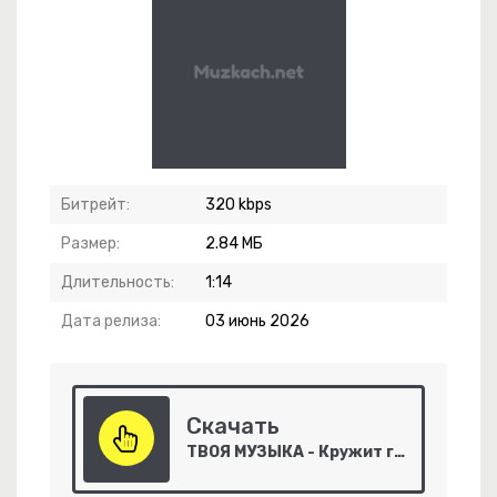
-
Мелодия Души
Битрейт:
320 kbps
Путь К Богу (Ария Из Рок-Оперы "Кровавый Пульс")
Размер:
2.84 МБ
Длительность:
1:14
м
Дата релиза:
03 июнь 2026
-
Привет
Скачать
ТВОЯ МУЗЫКА - Кружит голову
е Бойся Ночи, Я С Тобой